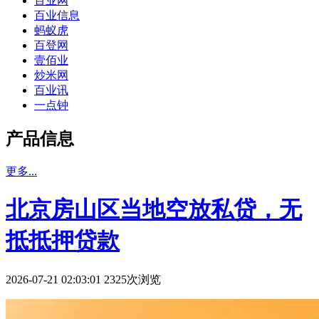
百业网
百业信息
蚂蚁虎
百登网
壹佰业
炒米网
百业讯
一点钟
产品信息
更多...
北京房山区当地空放私贷，无
抵抵押贷款
2026-07-21 02:03:01 2325次浏览