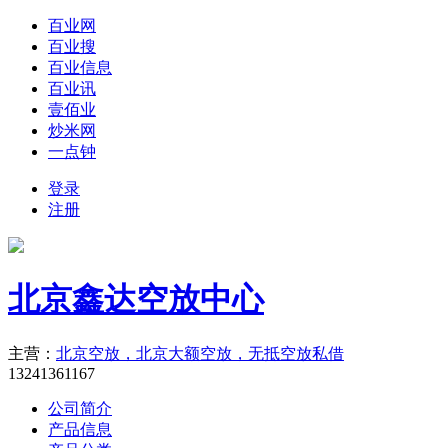
百业网
百业搜
百业信息
百业讯
壹佰业
炒米网
一点钟
登录
注册
北京鑫达空放中心
主营：
北京空放，北京大额空放，无抵空放私借
13241361167
公司简介
产品信息