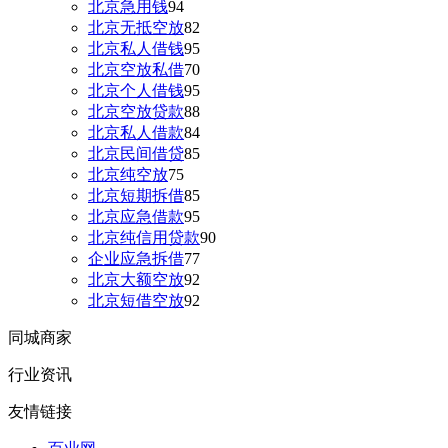
北京急用钱
94
北京无抵空放
82
北京私人借钱
95
北京空放私借
70
北京个人借钱
95
北京空放贷款
88
北京私人借款
84
北京民间借贷
85
北京纯空放
75
北京短期拆借
85
北京应急借款
95
北京纯信用贷款
90
企业应急拆借
77
北京大额空放
92
北京短借空放
92
同城商家
行业资讯
友情链接