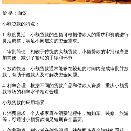
价 格：
面议
小额贷款的特点：
1. 额度灵活：小额贷款的金额可根据借款人的需求和资质进行
灵活调整，满足不同层次的资金需求。
2. 审批简便：相较于传统的大额贷款，小额贷款的审批程序更
加简便，减少了繁琐的手续和环节。
3. 放款快速：小额贷款通常能够在较短的时间内完成审批并放
款，有助于借款人及时解决资金问题。
4. 利率合理：根据不同的贷款产品和借款人资质，重庆小额贷
款市场的利率水平相对合理。
小额贷款的应用场景：
1. 消费需求：个人或家庭在消费过程中，如购车、装修、旅游
等，可通过小额贷款满足短期资金需要。
2. 创业融资：创业者在创业初期，往往面临资金短缺的问题，