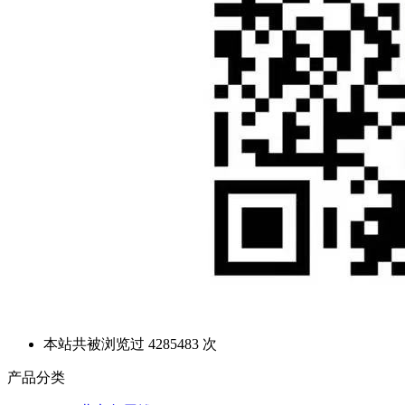
本站共被浏览过 4285483 次
产品分类