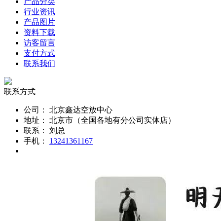
产品分类
行业资讯
产品图片
资料下载
访客留言
支付方式
联系我们
联系方式
公司：
北京鑫达空放中心
地址：
北京市（全国各地有分公司实体店）
联系：
刘总
手机：
13241361167