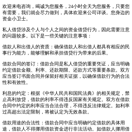
欢迎来电咨询，竭诚为您服务，24小时全天为您服务，只要您
有需要，我们就会尽力做到，具体欢迎来公司详谈。您身边的
资金小卫士。
私人借贷涉及个人与个人之间的资金借贷行为，因此需要注意
的问题较多。以下是一些关键的注意事项：
借款人和出借人的资质：确保借款人和出借人都具有相应的民
事行为能力，能够理解和承担借贷行为带来的后果。
借款合同的签订：借款合同是私人借贷的重要凭证，应当明确
约定借款金额、利率、还款期限、还款方式等重要条款。双方
应当签订书面合同并保留好相关证据，以确保借款行为的合法
性和有效性。
利息的约定：根据《中华人民共和国民法典》的相关规定，禁
止高利放贷，借款的利率不得违反国家有关规定。双方在借款
合同中约定的利率应当合法合理，不得违反法律规定。如利率
过高超出法定限制，将被认定为无效条款。
借款用途的合法性：借款合同中应当明确约定借款的具体用
途，借款人不得挪用借款资金进行非法活动。如借款人挪用借