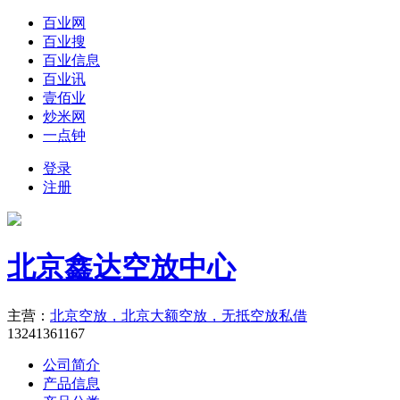
百业网
百业搜
百业信息
百业讯
壹佰业
炒米网
一点钟
登录
注册
北京鑫达空放中心
主营：
北京空放，北京大额空放，无抵空放私借
13241361167
公司简介
产品信息