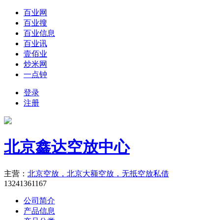
百业网
百业搜
百业信息
百业讯
壹佰业
炒米网
一点钟
登录
注册
北京鑫达空放中心
主营：
北京空放，北京大额空放，无抵空放私借
13241361167
公司简介
产品信息