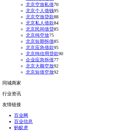
北京空放私借
70
北京个人借钱
95
北京空放贷款
88
北京私人借款
84
北京民间借贷
85
北京纯空放
75
北京短期拆借
85
北京应急借款
95
北京纯信用贷款
90
企业应急拆借
77
北京大额空放
92
北京短借空放
92
同城商家
行业资讯
友情链接
百业网
百业信息
蚂蚁虎