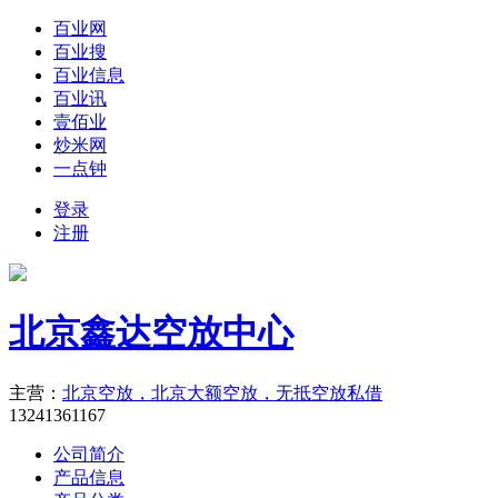
百业网
百业搜
百业信息
百业讯
壹佰业
炒米网
一点钟
登录
注册
北京鑫达空放中心
主营：
北京空放，北京大额空放，无抵空放私借
13241361167
公司简介
产品信息