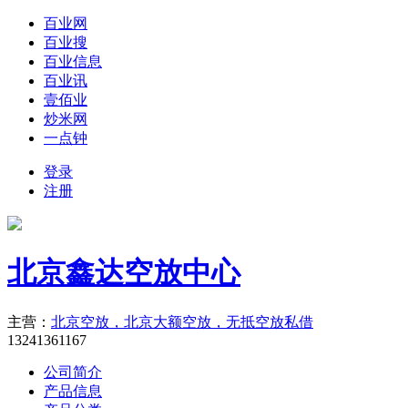
百业网
百业搜
百业信息
百业讯
壹佰业
炒米网
一点钟
登录
注册
北京鑫达空放中心
主营：
北京空放，北京大额空放，无抵空放私借
13241361167
公司简介
产品信息