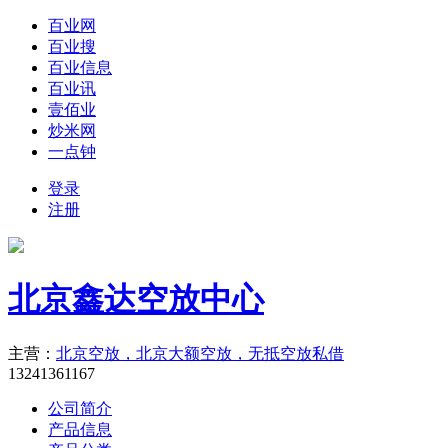
百业网
百业搜
百业信息
百业讯
壹佰业
炒米网
一点钟
登录
注册
北京鑫达空放中心
主营：
北京空放，北京大额空放，无抵空放私借
13241361167
公司简介
产品信息