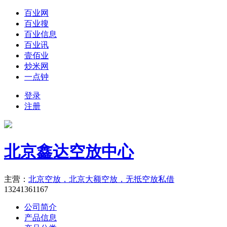
百业网
百业搜
百业信息
百业讯
壹佰业
炒米网
一点钟
登录
注册
北京鑫达空放中心
主营：
北京空放，北京大额空放，无抵空放私借
13241361167
公司简介
产品信息