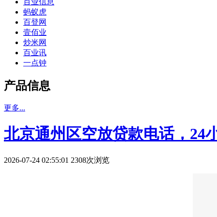
百业信息
蚂蚁虎
百登网
壹佰业
炒米网
百业讯
一点钟
产品信息
更多...
北京通州区空放贷款电话，24
2026-07-24 02:55:01 2308次浏览