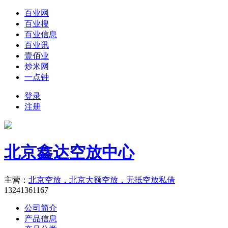
百业网
百业搜
百业信息
百业讯
壹佰业
炒米网
一点钟
登录
注册
北京鑫达空放中心
主营：
北京空放，北京大额空放，无抵空放私借
13241361167
公司简介
产品信息