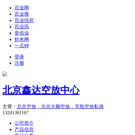
百业网
百业搜
百业信息
百业讯
壹佰业
炒米网
一点钟
登录
注册
北京鑫达空放中心
主营：
北京空放，北京大额空放，无抵空放私借
13241361167
公司简介
产品信息