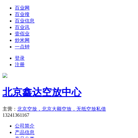
百业网
百业搜
百业信息
百业讯
壹佰业
炒米网
一点钟
登录
注册
北京鑫达空放中心
主营：
北京空放，北京大额空放，无抵空放私借
13241361167
公司简介
产品信息