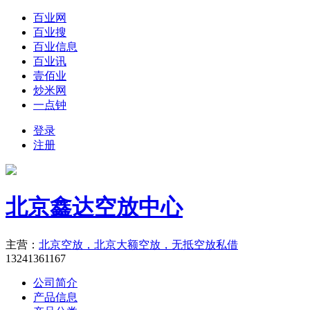
百业网
百业搜
百业信息
百业讯
壹佰业
炒米网
一点钟
登录
注册
北京鑫达空放中心
主营：
北京空放，北京大额空放，无抵空放私借
13241361167
公司简介
产品信息