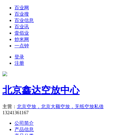
百业网
百业搜
百业信息
百业讯
壹佰业
炒米网
一点钟
登录
注册
北京鑫达空放中心
主营：
北京空放，北京大额空放，无抵空放私借
13241361167
公司简介
产品信息