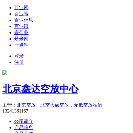
百业网
百业搜
百业信息
百业讯
壹佰业
炒米网
一点钟
登录
注册
北京鑫达空放中心
主营：
北京空放，北京大额空放，无抵空放私借
13241361167
公司简介
产品信息