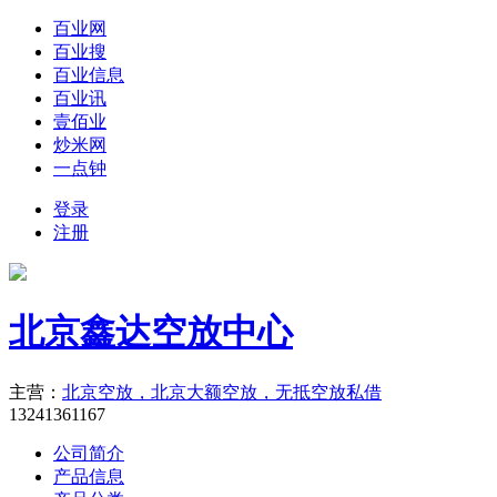
百业网
百业搜
百业信息
百业讯
壹佰业
炒米网
一点钟
登录
注册
北京鑫达空放中心
主营：
北京空放，北京大额空放，无抵空放私借
13241361167
公司简介
产品信息