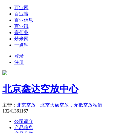
百业网
百业搜
百业信息
百业讯
壹佰业
炒米网
一点钟
登录
注册
北京鑫达空放中心
主营：
北京空放，北京大额空放，无抵空放私借
13241361167
公司简介
产品信息