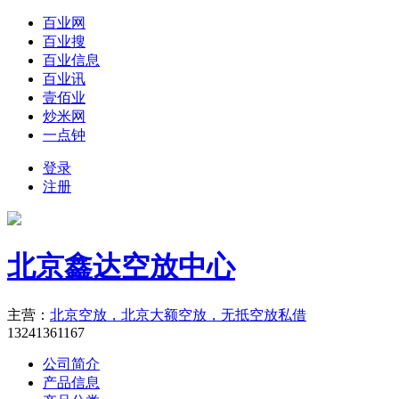
百业网
百业搜
百业信息
百业讯
壹佰业
炒米网
一点钟
登录
注册
北京鑫达空放中心
主营：
北京空放，北京大额空放，无抵空放私借
13241361167
公司简介
产品信息