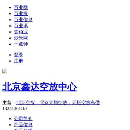
百业网
百业搜
百业信息
百业讯
壹佰业
炒米网
一点钟
登录
注册
北京鑫达空放中心
主营：
北京空放，北京大额空放，无抵空放私借
13241361167
公司简介
产品信息